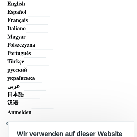
English
Español
Français
Italiano
Magyar
Polszczyzna
Português
Türkçe
русский
українська
عربي
日本語
汉语
Anmelden
Benutzermenü
Kommentieren Sie auf
Wir verwenden auf dieser Website