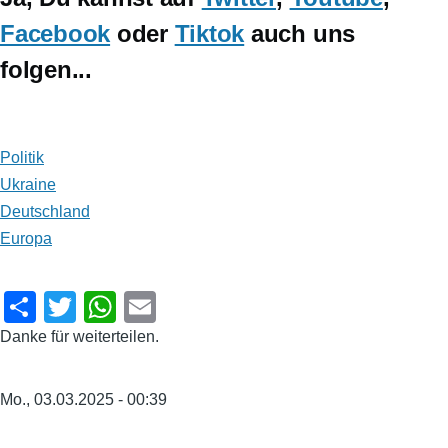
Facebook
oder
Tiktok
auch uns
folgen...
Politik
Ukraine
Deutschland
Europa
S
T
W
E
h
wi
h
m
Danke für weiterteilen.
ar
tt
at
ail
e
er
s
Mo., 03.03.2025 - 00:39
A