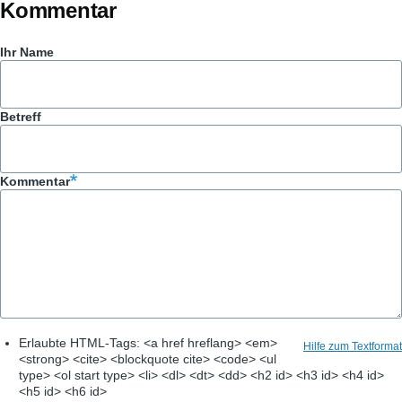
Kommentar
Ihr Name
Betreff
Kommentar
Erlaubte HTML-Tags: <a href hreflang> <em>
Hilfe zum Textformat
<strong> <cite> <blockquote cite> <code> <ul
type> <ol start type> <li> <dl> <dt> <dd> <h2 id> <h3 id> <h4 id>
<h5 id> <h6 id>