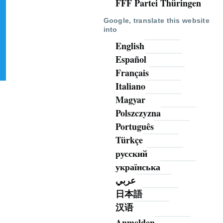
FFF Partei Thüringen
Google, translate this website
into
English
Español
Français
Italiano
Magyar
Polszczyzna
Português
Türkçe
русский
українська
عربي
日本語
汉语
Anmelden