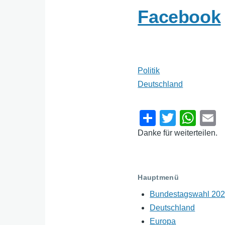
Facebook
Politik
Deutschland
S
T
W
h
wi
h
Danke für weiterteilen.
ar
tt
at
a
e
er
s
A
Hauptmenü
p
Bundestagswahl 20
Deutschland
p
Europa