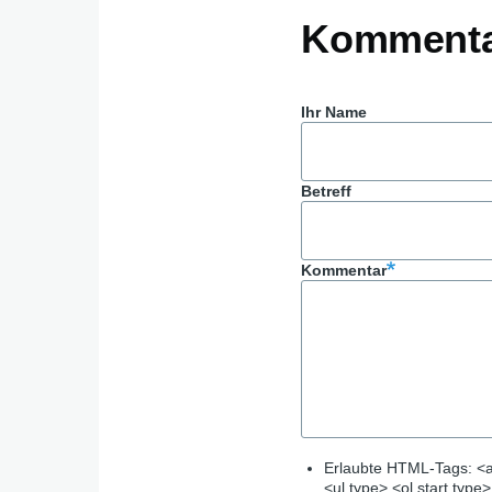
Komment
Ihr Name
Betreff
Kommentar
Erlaubte HTML-Tags: <a
<ul type> <ol start type