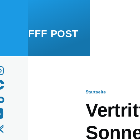
Direkt zum Inhalt
FFF POST
Startseite
Pfadnavig
Vertri
Sonne