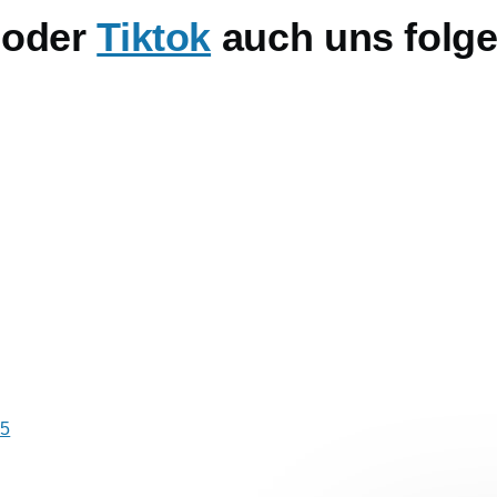
oder
Tiktok
auch uns folg
E
m
il
25