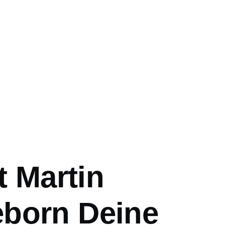
ation
tt Martin
born Deine