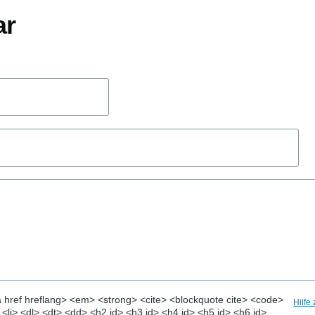
ar
 href hreflang> <em> <strong> <cite> <blockquote cite> <code>
Hilfe
> <li> <dl> <dt> <dd> <h2 id> <h3 id> <h4 id> <h5 id> <h6 id>