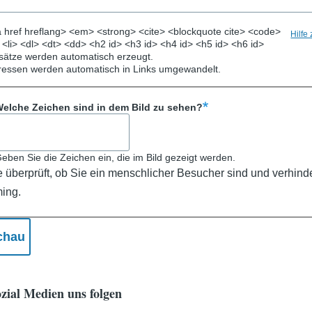
 href hreflang> <em> <strong> <cite> <blockquote cite> <code>
Hilfe
> <li> <dl> <dt> <dd> <h2 id> <h3 id> <h4 id> <h5 id> <h6 id>
ätze werden automatisch erzeugt.
ressen werden automatisch in Links umgewandelt.
elche Zeichen sind in dem Bild zu sehen?
eben Sie die Zeichen ein, die im Bild gezeigt werden.
e überprüft, ob Sie ein menschlicher Besucher sind und verhinde
ing.
zial Medien uns folgen