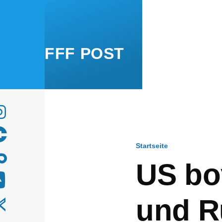
Direkt zum Inhalt
FFF POST
Startseite
Pfadnavig
US bo
und R