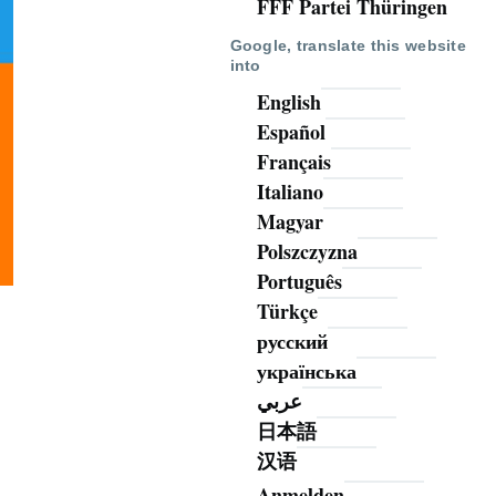
FFF Partei Thüringen
Google, translate this website
into
English
Español
Français
Italiano
Magyar
Polszczyzna
Português
Türkçe
русский
українська
عربي
日本語
汉语
Anmelden