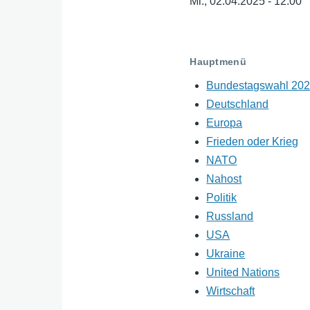
e
er
s
Mi., 02.04.2025 - 12:00
A
p
p
Hauptmenü
Bundestagswahl 20
Deutschland
Europa
Frieden oder Krieg
NATO
Nahost
Politik
Russland
USA
Ukraine
United Nations
Wirtschaft