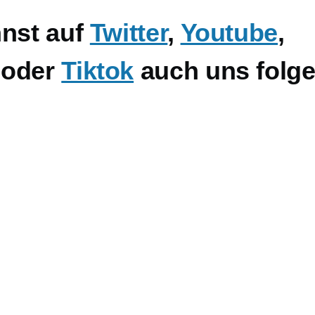
nnst auf
Twitter
,
Youtube
,
oder
Tiktok
auch uns folgen
E
m
il