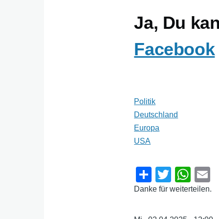
Ja, Du ka
Facebook
Politik
Deutschland
Europa
USA
S
T
W
h
wi
h
Danke für weiterteilen.
ar
tt
at
a