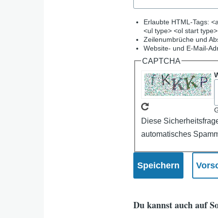
Erlaubte HTML-Tags: <a
<ul type> <ol start type
Zeilenumbrüche und Abs
Website- und E-Mail-Ad
CAPTCHA
W
G
Diese Sicherheitsfrag
automatisches Spamm
Du kannst auch auf So