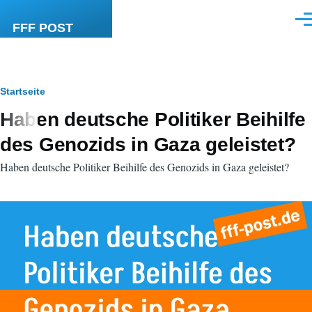
Direkt zum Inhalt
Men
FFF POST
Pfadnavigation
Startseite
Haben deutsche Politiker Beihilfe
des Genozids in Gaza geleistet?
Haben deutsche Politiker Beihilfe des Genozids in Gaza geleistet?