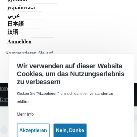
українська
عربي
日本語
汉语
Anmelden
Benutzermenü
Kommentieren Sie auf
Wir verwenden auf dieser Website
Cookies, um das Nutzungserlebnis
zu verbessern
Impressum
Über
Klicken Sie "Akzeptieren", um sich damit einverstanden zu
uns
Datenschutzerklärung
erklären.
Mehr Info
Akzeptieren
Nein, Danke