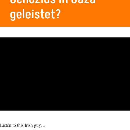
Listen to this Irish guy…