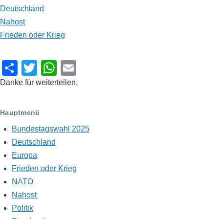
Deutschland
Nahost
Frieden oder Krieg
S
T
W
E
h
wi
h
m
Danke für weiterteilen.
ar
tt
at
ail
e
er
s
Hauptmenü
A
Bundestagswahl 2025
p
Deutschland
Europa
p
Frieden oder Krieg
NATO
Nahost
Politik