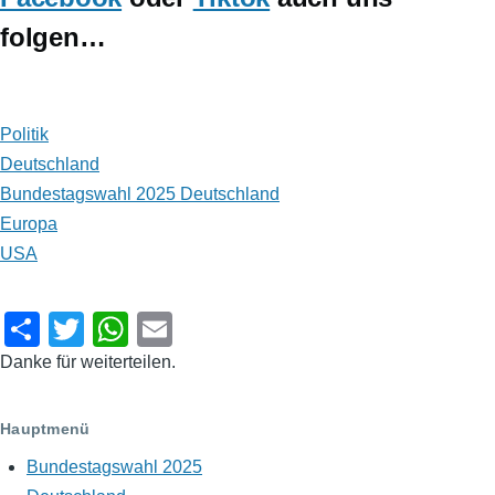
folgen…
Politik
Deutschland
Bundestagswahl 2025 Deutschland
Europa
USA
S
T
W
E
h
wi
h
m
Danke für weiterteilen.
ar
tt
at
ail
e
er
s
Hauptmenü
A
Bundestagswahl 2025