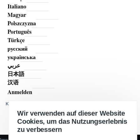
Italiano
Magyar
Polszczyzna
Português
Türkçe
русский
українська
عربي
日本語
汉语
Anmelden
Benutzermenü
Kommentieren Sie auf
Wir verwenden auf dieser Website
Cookies, um das Nutzungserlebnis
zu verbessern